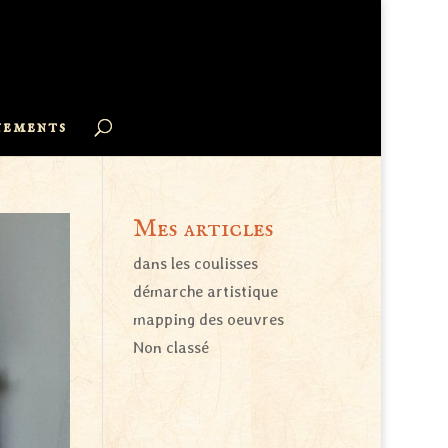
nements
Mes articles
dans les coulisses
démarche artistique
mapping des oeuvres
Non classé