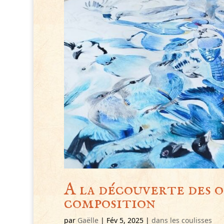
A la découverte des oi
composition
par
Gaëlle
|
Fév 5, 2025
|
dans les coulisses