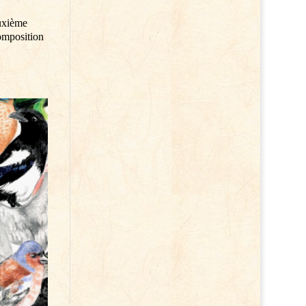
euxième
omposition