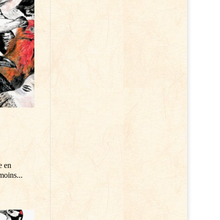
e en
moins...