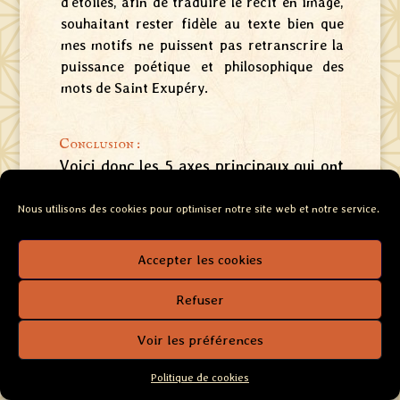
d’étoiles, afin de traduire le récit en image,
souhaitant rester fidèle au texte bien que
mes motifs ne puissent pas retranscrire la
puissance poétique et philosophique des
mots de Saint Exupéry.
Conclusion :
Voici donc les 5 axes principaux qui ont
définis mon travail de synthèse et
Nous utilisons des cookies pour optimiser notre site web et notre service.
d’illustration de cet ouvrage majeure de
la littérature française, espérant avoir
Accepter les cookies
apporté un éclairage nouveau et
personnel sur ce roman et conte qui m’a
Refuser
profondément touchée.
Voir les préférences
Pour en savoir plus sur ce travail
artistique :
Politique de cookies