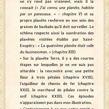
ne s’y rend pas vraiment, mais il la
connait
(« J’ai connu une planète, habitée
par un paresseux. » – chapitre V
) et sa
propre planète renferme en son sein des
graines de baobabs qu’il doit surveiller. Le
schéma respecte ainsi la numération des
planètes visitées établie par Saint-
Exupéry :
« La quatrième planète était celle
du businessman. » (chapitre XIII)
• Sur la planète Terre, il y a des courtes
étapes sur lesquelles je ne me suis pas
attardée : la rencontre avec une petite
fleur à trois pétales (chapitre XVIII),
l’aiguilleur de chemin de fer (chapitre
XXII), le marchand de pilules contre la
soif (chapitre XXIII). Ces épisodes
n’apparaissent pas dans mon illustration.
• Contrairement à ce que notre esprit a