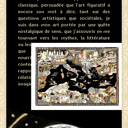
classique, persuadée que l’art figuratif a
encore son mot à dire, tant sur des
questions artistiques que sociétales, je
suis dans mon art portée par une quête
nostalgique de sens, que j’assouvis en me
tournant vers les mythes, la littérature
ou les oiseaux. Bien qu’anciens, les sujets
que j’aborde dans mes illustrations
nourrissent des réflexions
contemporaines, interrogent notre
rapport à la nature et à la culture, notre
relation au monde réel et aux mondes
imaginaires.