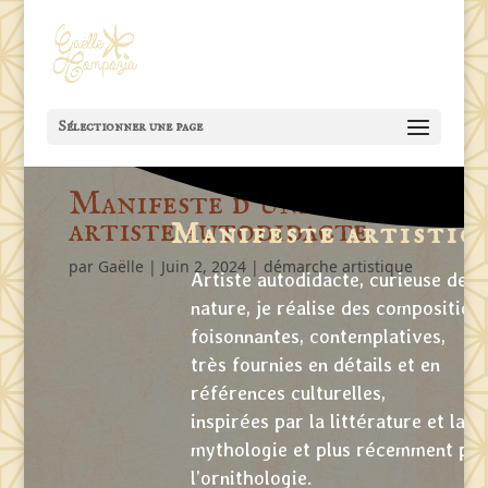
Sélectionner une page
Manifeste d’une
artiste autodidacte
Manifeste artistiq
par
Gaëlle
|
Juin 2, 2024
|
démarche artistique
Artiste autodidacte, curieuse de
nature, je réalise des composition
foisonnantes, contemplatives,
très fournies en détails et en
références culturelles,
inspirées par la littérature et la
mythologie et plus récemment pa
l’ornithologie.