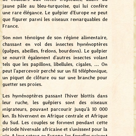
jaune pâle au bleu-turquoise, qui lui confère
une rare élégance. Le guêpier d’Europe ne peut
que figurer parmi les oiseaux remarquables de
France.
Son nom témoigne de son régime alimentaire,
chassant en vol des insectes hyménoptères
(guêpes, abeilles, frelons, bourdons). Le guêpier
se nourrit également d’autres insectes volant
tels que les papillons, libellules, cigales, …. On
peut l’apercevoir perché sur un fil téléphonique,
un piquet de clôture ou sur une branche pour
guetter ses proies.
Les hyménoptères passant l’hiver blottis dans
leur ruche, les guêpiers sont des oiseaux
migrateurs, pouvant parcourir jusqu’à 10 000
km. Ils hivernent en Afrique centrale et Afrique
du Sud. Les couples se forment pendant cette
période hivernale africaine et s’unissent pour la
vie. A leur retour en Europe, les femelles suivent