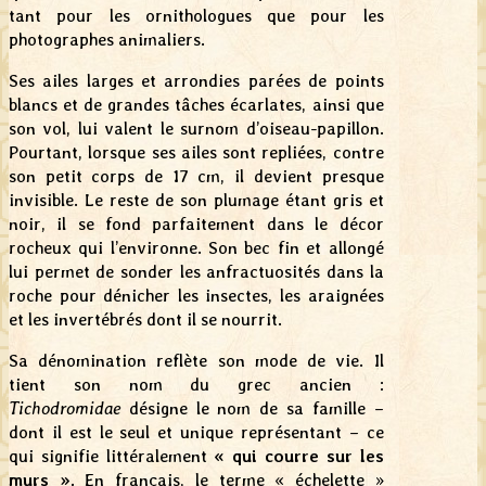
tant pour les ornithologues que pour les
photographes animaliers.
Ses ailes larges et arrondies parées de points
blancs et de grandes tâches écarlates, ainsi que
son vol, lui valent le surnom d’oiseau-papillon.
Pourtant, lorsque ses ailes sont repliées, contre
son petit corps de 17 cm, il devient presque
invisible. Le reste de son plumage étant gris et
noir, il se fond parfaitement dans le décor
rocheux qui l’environne. Son bec fin et allongé
lui permet de sonder les anfractuosités dans la
roche pour dénicher les insectes, les araignées
et les invertébrés dont il se nourrit.
Sa dénomination reflète son mode de vie. Il
tient son nom du grec ancien :
Tichodromidae
désigne le nom de sa famille –
dont il est le seul et unique représentant – ce
qui signifie littéralement
« qui courre sur les
murs ».
En français, le terme « échelette »