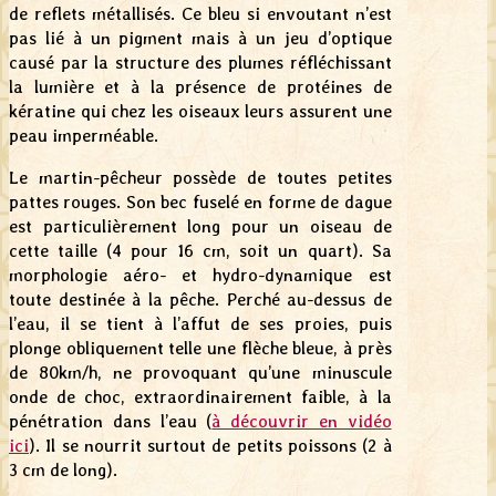
de reflets métallisés. Ce bleu si envoutant n’est
pas lié à un pigment mais à un jeu d’optique
causé par la structure des plumes réfléchissant
la lumière et à la présence de protéines de
kératine qui chez les oiseaux leurs assurent une
peau imperméable.
Le martin-pêcheur possède de toutes petites
pattes rouges. Son bec fuselé en forme de dague
est particulièrement long pour un oiseau de
cette taille (4 pour 16 cm, soit un quart). Sa
morphologie aéro- et hydro-dynamique est
toute destinée à la pêche. Perché au-dessus de
l’eau, il se tient à l’affut de ses proies, puis
plonge obliquement telle une flèche bleue, à près
de 80km/h, ne provoquant qu’une minuscule
onde de choc, extraordinairement faible, à la
pénétration dans l’eau (
à découvrir en vidéo
ici
). Il se nourrit surtout de petits poissons (2 à
3 cm de long).