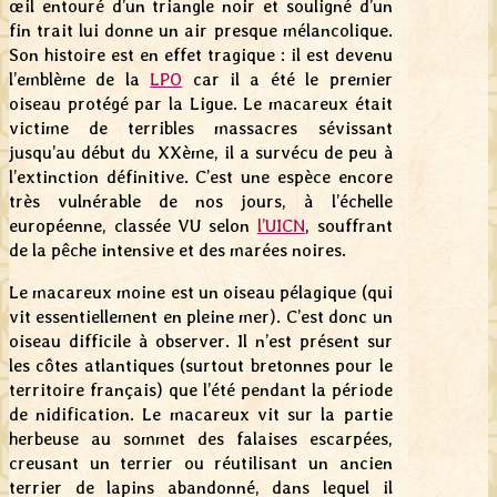
œil entouré d’un triangle noir et souligné d’un
fin trait lui donne un air presque mélancolique.
Son histoire est en effet tragique : il est devenu
l’emblème de la
LPO
car il a été le premier
oiseau protégé par la Ligue. Le macareux était
victime de terribles massacres sévissant
jusqu’au début du XXème, il a survécu de peu à
l’extinction définitive. C’est une espèce encore
très vulnérable de nos jours, à l’échelle
européenne, classée VU selon
l’UICN
, souffrant
de la pêche intensive et des marées noires.
Le macareux moine est un oiseau pélagique (qui
vit essentiellement en pleine mer). C’est donc un
oiseau difficile à observer. Il n’est présent sur
les côtes atlantiques (surtout bretonnes pour le
territoire français) que l’été pendant la période
de nidification. Le macareux vit sur la partie
herbeuse au sommet des falaises escarpées,
creusant un terrier ou réutilisant un ancien
terrier de lapins abandonné, dans lequel il