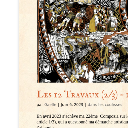
Les 12 Travaux (2/3) 
par
Gaëlle
|
Juin 6, 2023
|
dans les coulisses
En avril 2023 s’achève ma 22ème Compozia sur les 
article 1/3), qui a questionné ma démarche artistiq
j’ai voulu,...